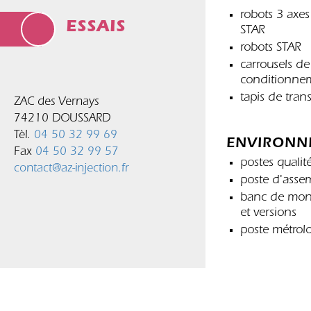
robots 3 axe
ESSAIS
STAR
robots STAR
carrousels de
conditionne
tapis de trans
ZAC des Vernays
74210 DOUSSARD
Tèl.
04 50 32 99 69
ENVIRONN
Fax
04 50 32 99 57
postes qualit
contact@az-injection.fr
poste d'asse
banc de mon
et versions
poste métrol