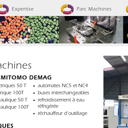
Expertise
Parc Machines
achines
SUMITOMO DEMAG
ctriques 50 T
automates NC5 et NC4
trique 100T
buses interchangeables
raulique 50 T
refroidissement à eau
réfrigérée
raulique 100T
réchauffeur d'outillage
QUES