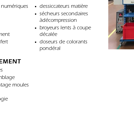
s numériques
dessiccateurs matière
sécheurs secondaires
àdécompression
broyeurs lents à coupe
ment
décalée
fert
doseurs de colorants
pondéral
EMENT
és
mblage
tage moules
ogie